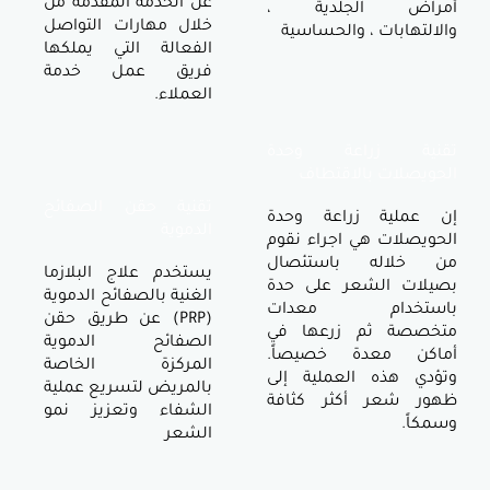
عن الخدمة المقدمة من
لجلدية ،
خلال مهارات التواصل
 ، والحساسية
الفعالة التي يملكها
فريق عمل خدمة
العملاء.
اعة وحدة
الاقتطاف
تقنية حقن الصفائح
زراعة وحدة
الدموية
ي اجراء نقوم
 باستئصال
يستخدم علاج البلازما
شعر على حدة
الغنية بالصفائح الدموية
م معدات
(PRP) عن طريق حقن
م زرعها في
الصفائح الدموية
دة خصيصاً.
المركزة الخاصة
العملية إلى
بالمريض لتسريع عملية
أكثر كثافة
الشفاء وتعزيز نمو
الشعر